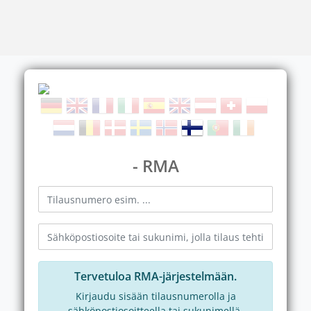
- RMA
Tervetuloa RMA-järjestelmään.
Kirjaudu sisään tilausnumerolla ja
sähköpostiosoitteella tai sukunimellä.